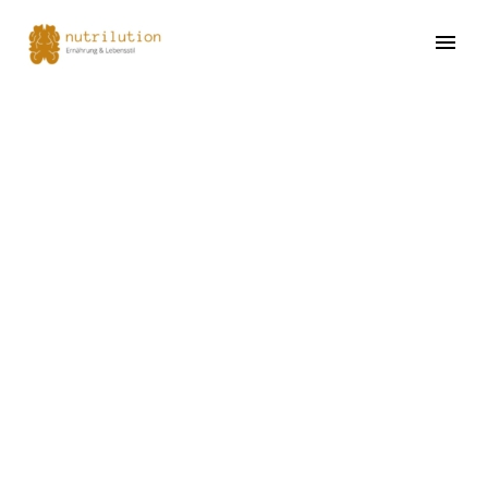
SIMPLE BLOG POST
(DEMO)
Lorem ipsum dolor sit ametcon sectetur
adipisicing elit, sed doiusmod tempor
incidi labore et dolore agna aliqua. Ut enim
ad mini veniam, quis nostrud exercitation
ullamco laboris nisi ut aliquip ex ea