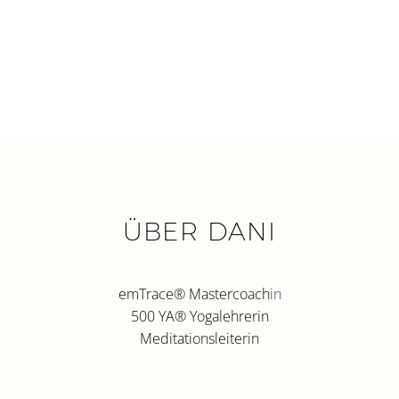
ÜBER DANI
emTrace
®
Mastercoach
in
500 YA
®
Yogalehrerin
Meditationsleiterin